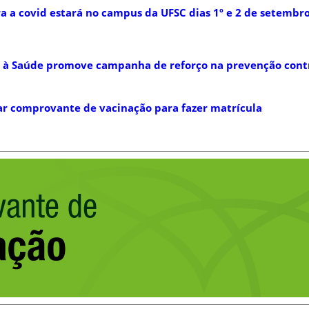
a a covid estará no campus da UFSC dias 1º e 2 de setembr
à Saúde promove campanha de reforço na prevenção contr
ar comprovante de vacinação para fazer matrícula