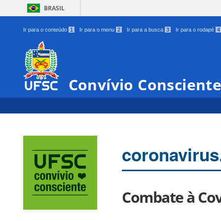
BRASIL
Ir para o conteúdo
1
Ir para o menu
2
Ir para a busca
3
Ir para o rodapé
4
Convívio Conscient
coronavirus
Combate à Cov