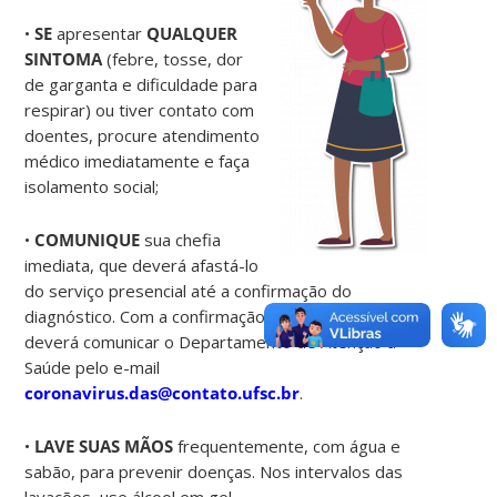
•
SE
apresentar
QUALQUER
SINTOMA
(febre, tosse, dor
de garganta e dificuldade para
respirar) ou tiver contato com
doentes, procure atendimento
médico imediatamente e faça
isolamento social;
•
COMUNIQUE
sua chefia
imediata, que deverá afastá-lo
do serviço presencial até a confirmação do
diagnóstico. Com a confirmação da suspeita, a chefia
deverá comunicar o Departamento de Atenção à
Saúde pelo e-mail
coronavirus.das@contato.ufsc.br
.
•
LAVE SUAS MÃOS
frequentemente, com água e
sabão, para prevenir doenças. Nos intervalos das
lavações, use álcool em gel.