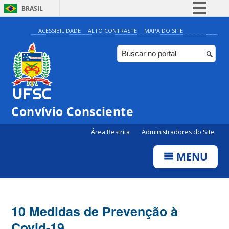
BRASIL
Simplifique!
ACESSIBILIDADE
ALTO CONTRASTE
MAPA DO SITE
Comunica BR
Participe
Acesso à informação
Legislação
Convívio Consciente
Canais
Área Restrita
Administradores do Site
MENU
10 Medidas de Prevenção à
Covid-19