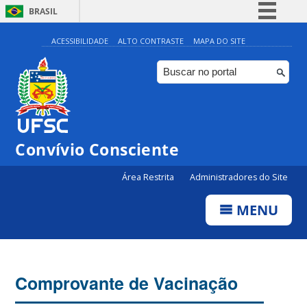
BRASIL
Simplifique!
ACESSIBILIDADE
ALTO CONTRASTE
MAPA DO SITE
Comunica BR
Participe
Acesso à informação
Legislação
Convívio Consciente
Canais
Área Restrita
Administradores do Site
MENU
Comprovante de Vacinação