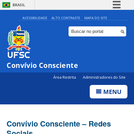
BRASIL
Simplifique!
ACESSIBILIDADE
ALTO CONTRASTE
MAPA DO SITE
Comunica BR
Participe
Acesso à informação
Legislação
Convívio Consciente
Canais
Área Restrita
Administradores do Site
MENU
Convívio Consciente – Redes
Sociais