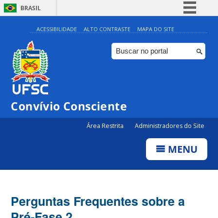
BRASIL
Simplifique!
ACESSIBILIDADE
ALTO CONTRASTE
MAPA DO SITE
Comunica BR
Participe
Acesso à informação
Legislação
Convívio Consciente
Canais
Área Restrita
Administradores do Site
MENU
Perguntas Frequentes sobre a
Pré-Fase 2