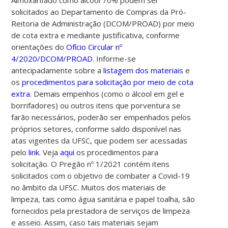
Almoxarifado como álcool 70% podem ser
solicitados ao Departamento de Compras da Pró-
Reitoria de Administração (DCOM/PROAD) por meio
de cota extra e mediante justificativa, conforme
orientações do
Ofício Circular nº
4/2020/DCOM/PROAD
. Informe-se
antecipadamente sobre a
listagem dos materiais
e
os
procedimentos para solicitação por meio de cota
extra
. Demais empenhos (como o álcool em gel e
borrifadores) ou outros itens que porventura se
farão necessários, poderão ser empenhados pelos
próprios setores, conforme saldo disponível nas
atas vigentes da UFSC, que podem ser acessadas
pelo
link
. Veja
aqui
os procedimentos para
solicitação. O Pregão nº 1/2021 contém itens
solicitados com o objetivo de combater a Covid-19
no âmbito da UFSC.
Muitos dos materiais de
limpeza, tais como água sanitária e papel toalha, são
fornecidos pela prestadora de serviços de limpeza
e asseio. Assim, caso tais materiais sejam